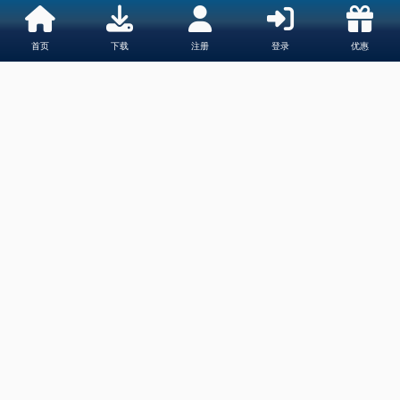
首页
下载
注册
登录
优惠
A9play注册 | A9play报名 |
A9play官方注册页面
A9注册 | A9报名 | A9play二维码 |
A9play推荐人