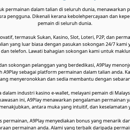
 permainan dalam talian di seluruh dunia, menawarkan pelb
sra pengguna. Dikenali kerana kebolehpercayaan dan keper
pemain di seluruh dunia.
vatif, termasuk Sukan, Kasino, Slot, Loteri, P2P, dan per
ian yang luar biasa dengan pasukan sokongan 24/7 kami y
 dan telefon. Lawati bahagian sokongan kami untuk maklum
dan sokongan pelanggan yang berdedikasi, A9Play menonjol
h A9Play sebagai platform permainan dalam talian anda. 
ang menyeronokkan dan sedia membantu dengan sebaran
 dalam industri kasino e-wallet, melayani pemain di Malays
 di kawasan ini, A9Play menawarkan pengalaman permainan
 menakjubkan, antara muka yang intuitif, dan keselamatan y
s permainan, A9Play menyediakan bonus yang menarik dan 
an permainan anda. Alami yang terbaik daripada permain