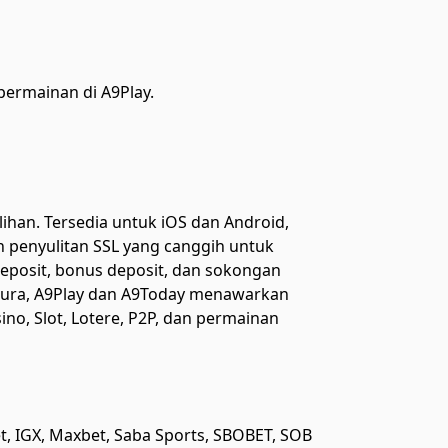
ermainan di A9Play.
han. Tersedia untuk iOS dan Android,
 penyulitan SSL yang canggih untuk
eposit, bonus deposit, dan sokongan
apura, A9Play dan A9Today menawarkan
no, Slot, Lotere, P2P, dan permainan
, IGX, Maxbet, Saba Sports, SBOBET, SOB