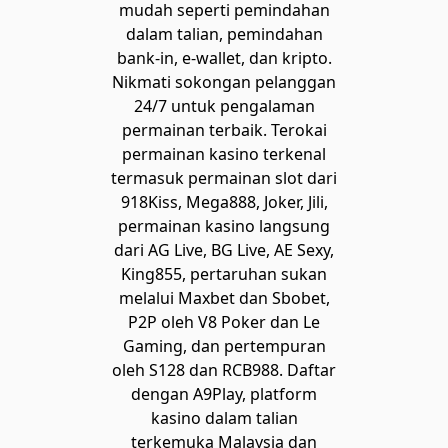
mudah seperti pemindahan
dalam talian, pemindahan
bank-in, e-wallet, dan kripto.
Nikmati sokongan pelanggan
24/7 untuk pengalaman
permainan terbaik. Terokai
permainan kasino terkenal
termasuk permainan slot dari
918Kiss, Mega888, Joker, Jili,
permainan kasino langsung
dari AG Live, BG Live, AE Sexy,
King855, pertaruhan sukan
melalui Maxbet dan Sbobet,
P2P oleh V8 Poker dan Le
Gaming, dan pertempuran
oleh S128 dan RCB988. Daftar
dengan A9Play, platform
kasino dalam talian
terkemuka Malaysia dan